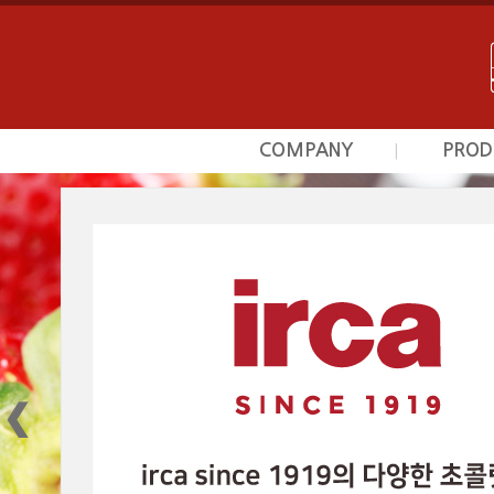
COMPANY
PROD
|
회사소개
초
사업영역
프르
상담문의안내
시덕
찾아오시는길
커스타
광
베이커