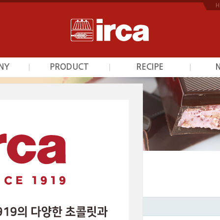
H
NY
PRODUCT
RECIPE
|
|
|
개
초콜릿
초콜릿
역
프르트잼
프르트잼
안내
시덕션라인
시덕션라인
는길
커스타드믹스
커스타드믹스
광택제
광택제
베이커리믹스
베이커리믹스
스카이인터내셔날의 고객님들께 알려드립니다.
이지
제목