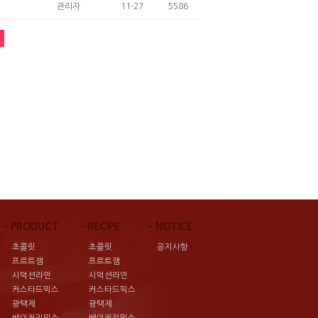
관리자
11-27
5586
- PRODUCT
- RECIPE
- NOTICE
초콜릿
초콜릿
공지사항
프르트잼
프르트잼
시덕션라인
시덕션라인
커스타드믹스
커스타드믹스
광택제
광택제