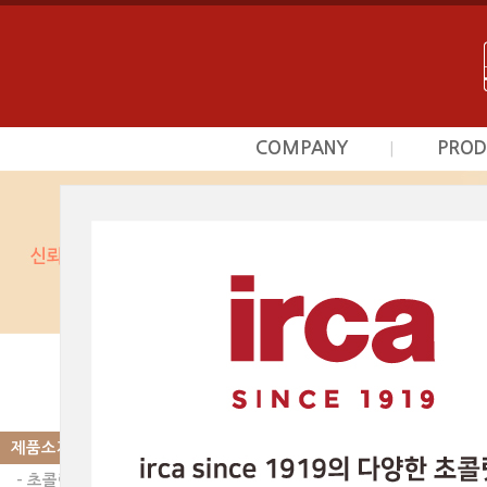
COMPANY
PROD
|
회사소개
초
사업영역
프르
상담문의안내
시덕
찾아오시는길
커스타
광
베이커
제품소개
|
PRODUCT
스카이인터내셔날의 제품
제품소개
- 초콜릿