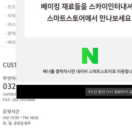
- 프르트잼
- 시덕션라인
- 커스타드믹스
베이커리믹스
치아바타 믹스
베이
- 광택제
- 베이커리믹스
CUSTOMER
무엇이든 물어보세요.
032.506.1979
1
시간 동안 다시 열람하지 
contact@skyint.co.kr
FAX : 032.330.0449
운영시간
AM 10:00 ~ PM 18:00
토, 일, 공휴일 휴무