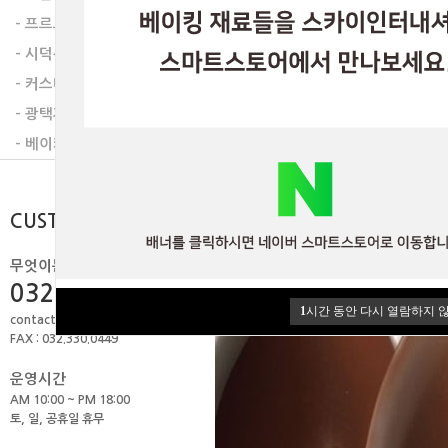
이전글
다음글
- 프르트잼
- 시덕션라인
- 커스타드믹스
- 광택제
- 베이커리믹스
CUSTOMER
무엇이든 물어보세요.
032.506.1979
1
시간 동안 다시 열람하지 
contact@skyint.co.kr
FAX : 032.330.0449
운영시간
AM 10:00 ~ PM 18:00
토, 일, 공휴일 휴무