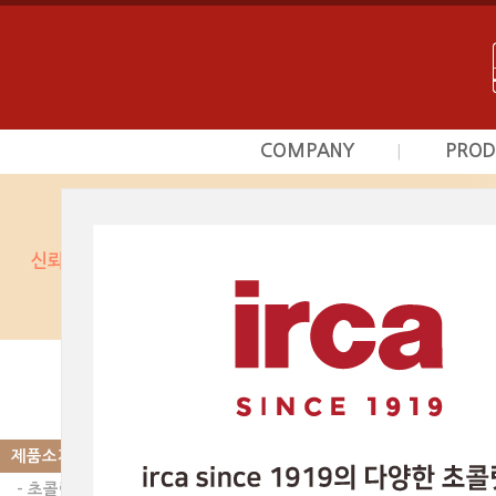
COMPANY
PROD
|
회사소개
초
사업영역
프르
상담문의안내
시덕
찾아오시는길
커스타
광
베이커
제품소개
|
PRODUCT
스카이인터내셔날의 제품
초콜릿 | RENO 
제품소개
- 초콜릿