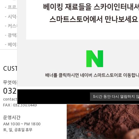
- 프르트잼
- 시덕션라인
- 커스타드믹스
- 광택제
- 베이커리믹스
CUSTOMER
무엇이든 물어보세요.
032.506.1979
1
시간 동안 다시 열람하지 
contact@skyint.co.kr
FAX : 032.330.0449
운영시간
AM 10:00 ~ PM 18:00
토, 일, 공휴일 휴무