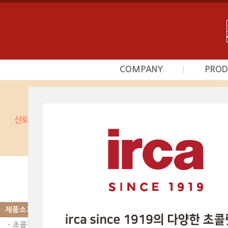
COMPANY
PROD
|
회사소개
초
사업영역
프르
상담문의안내
시덕
찾아오시는길
커스타
광
베이커
제품소개
|
PRODUCT
스카이인터내셔날의 제품
초콜릿 | 코코아파우더/카카오22/24
제품소개
다음글
- 초콜릿