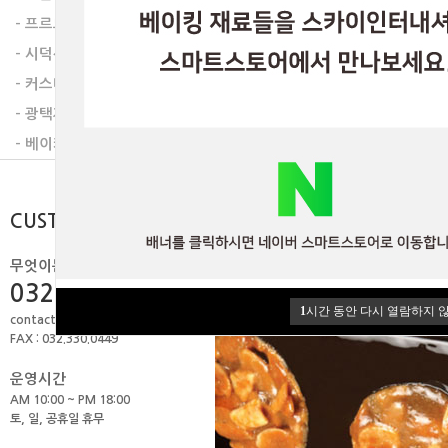
- 프르트잼
- 시덕션라인
- 커스타드믹스
- 광택제
- 베이커리믹스
CUSTOMER
무엇이든 물어보세요.
032.506.1979
1
시간 동안 다시 열람하지 
contact@skyint.co.kr
FAX : 032.330.0449
운영시간
AM 10:00 ~ PM 18:00
토, 일, 공휴일 휴무