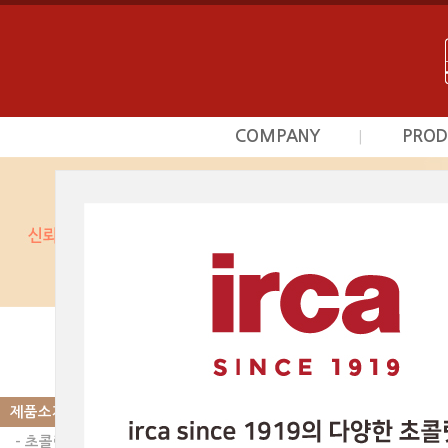
COMPANY
PROD
|
회사소개
초
사업영역
프르
상담문의안내
시덕
찾아오시는길
커스타
광
베이커
제품소개
|
PRODUCT
스카이인터내셔날의 제품
광택제 | 미로와 초코
제품소개
이전글
다음글
- 초콜릿