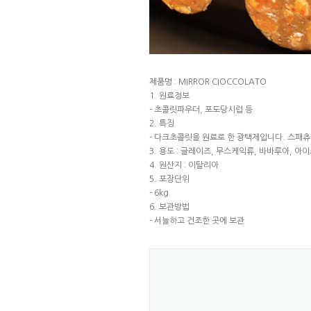
제품명 : MIRROR CIOCCOLATO
1. 원료정보
- 초콜릿파우더, 포도당시럽 등
2. 특징
- 다크초콜릿을 원료로 한 광택제입니다. 스패츄
3. 용도 : 글레이즈, 무스케익류, 바바루아, 아
4. 원산지 : 이탈리아
5. 포장단위
- 6kg
6. 보관방법
- 서늘하고 건조한 곳에 보관