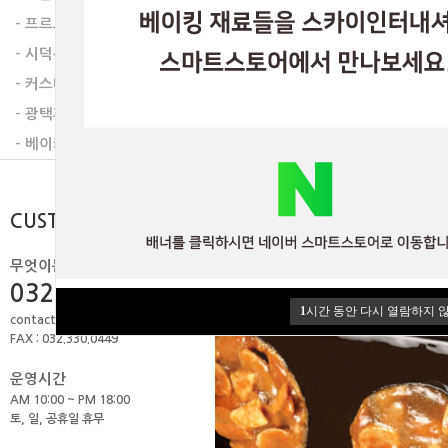
- 프르트잼
- 시덕션라인
- 커스타드믹스
- 광택제
- 베이커리믹스
CUSTOMER
무엇이든 물어보세요.
032.506.1979
1
시간 동안 다시 열람하지 
contact@skyint.co.kr
FAX : 032.330.0449
운영시간
AM 10:00 ~ PM 18:00
토, 일, 공휴일 휴무