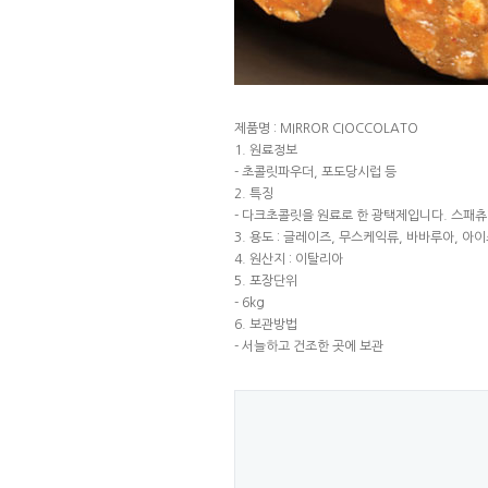
제품명 : MIRROR CIOCCOLATO
1. 원료정보
- 초콜릿파우더, 포도당시럽 등
2. 특징
- 다크초콜릿을 원료로 한 광택제입니다. 스패츄
3. 용도 : 글레이즈, 무스케익류, 바바루아, 아
4. 원산지 : 이탈리아
5. 포장단위
- 6kg
6. 보관방법
- 서늘하고 건조한 곳에 보관