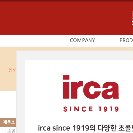
COMPANY
PROD
|
회사소개
초
사업영역
프르
상담문의안내
시덕
찾아오시는길
커스타
광
베이커
제품소개
|
PRODUCT
스카이인터내셔날의 제품
광택제 | 미로와 초코
제품소개
다음글
- 초콜릿