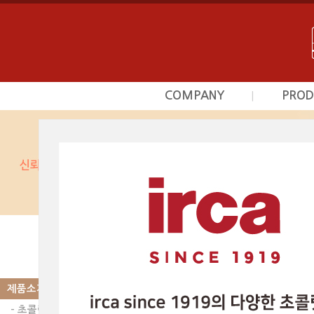
COMPANY
PROD
|
회사소개
초
사업영역
프르
상담문의안내
시덕
찾아오시는길
커스타
광
베이커
제품소개
|
PRODUCT
스카이인터내셔날의 제품
베이커리믹스 | 
제품소개
- 초콜릿