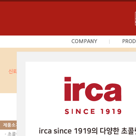
COMPANY
PROD
|
회사소개
초
사업영역
프르
상담문의안내
시덕
찾아오시는길
커스타
광
베이커
제품소개
|
PRODUCT
스카이인터내셔날의 제품
베이커리믹스 | 
제품소개
- 초콜릿