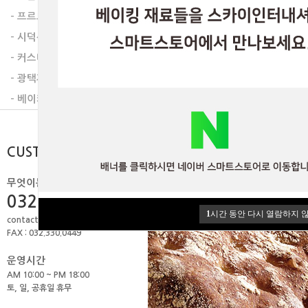
다음글
- 프르트잼
- 시덕션라인
- 커스타드믹스
- 광택제
- 베이커리믹스
CUSTOMER
무엇이든 물어보세요.
032.506.1979
1
시간 동안 다시 열람하지 
contact@skyint.co.kr
FAX : 032.330.0449
운영시간
AM 10:00 ~ PM 18:00
토, 일, 공휴일 휴무